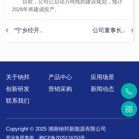
目前，公司已启动万吨线的建设规划，预计
2026年将建成投产。
“宁乡经开..
公司董事长..
关于钠邦
产品中心
应用场景
创新研发
营销采购
新闻动态
联系我们
Copyright © 2025 湖南钠邦新能源有限公司
营业执照查阅
湘ICP备2025116253号