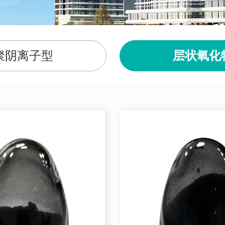
聚阴离子型
层状氧化