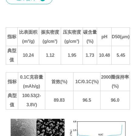
比表面积
振实密度
压实密度
碳含量
指标
pH
D50(μm)
(m²/g)
(g/cm³)
(g/cm³)
(%)
典型
10.24
1.12
1.95
1.73
10.48
5.45
值
0.1C克容量
2000圈保持率
指标
首效(%)
1C/0.1C(%)
(mAh/g)
(%)
典型
100.53(2-
89.83
96.5
96.
0
值
3.8V)