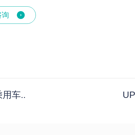
咨询
用车..
U