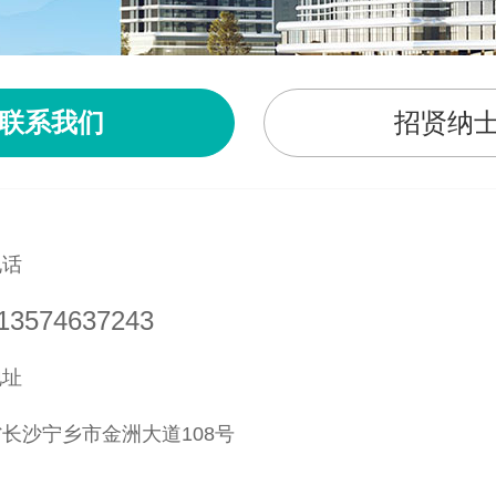
联系我们
招贤纳
电话
3574637243
地址
长沙宁乡市金洲大道108号