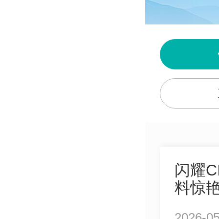
闪耀C
料惊
2026-05