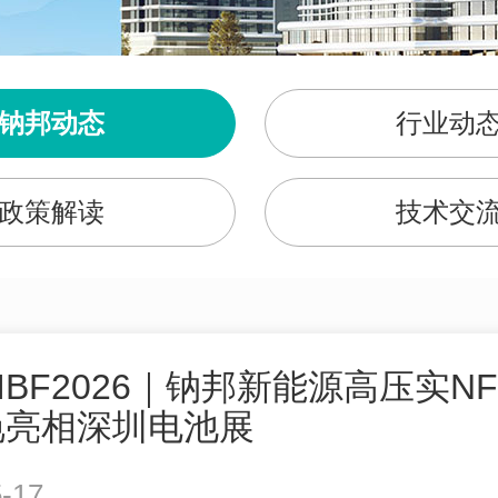
钠邦动态
行业动
政策解读
技术交
IBF2026｜钠邦新能源高压实NF
艳亮相深圳电池展
-17